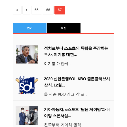
65
66
67
인기
최신
정치로부터 스포츠의 독립을 주장하는
투사, 이기흥 대한...
이기흥 대한체...
2020 신한은행SOL KBO 골든글러브시
상식, 12월...
올 시즌 KBO 리그 각 포...
기아자동차, e스포츠 ‘담원 게이밍’과 네
이밍 스폰서십...
왼쪽부터 기아차 권혁...