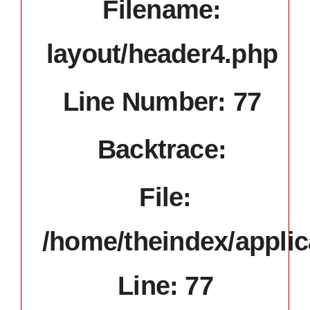
Filename:
layout/header4.php
Line Number: 77
Backtrace:
File:
/home/theindex/applic
Line: 77