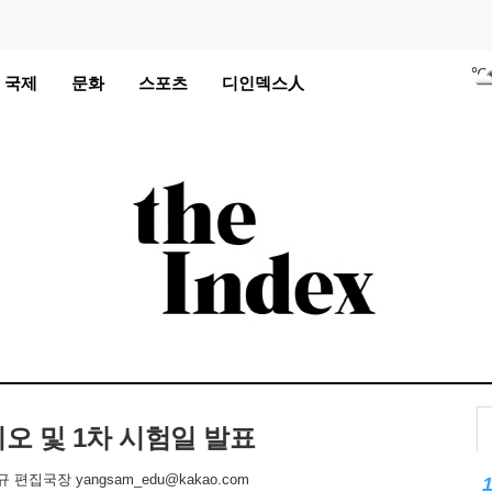
℃
국제
문화
스포츠
디인덱스人
℃
℃
℃
℃
℃
℃
℃
℃
℃
오 및 1차 시험일 발표
℃
 편집국장 yangsam_edu@kakao.com