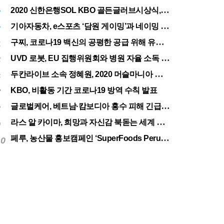
전주
27.5
℃
2020 신한은행SOL KBO 골든글러브시상식, 12월 11일(금) 시행
2
기아자동차, e스포츠 ‘담원 게이밍’과 네이밍 스폰서십 체결
3
구찌, 코로나19 백신의 공평한 공급 위해 유니세프에 50만달러 기부
4
UVD 로봇, EU 집행위원회와 병원 자율 소독 로봇 200대 공급 계약
5
두칸라이브 소속 정혜원, 2020 머슬마니아 세계대회 우승
6
KBO, 비활동 기간 코로나19 방역 수칙 발표
7
글로벌케어, 베트남·캄보디아 홍수 피해 긴급구호 실시
8
라스 알 카이마, 희망과 자신감 북돋는 세계 최대 불꽃놀이
9
페루, 농산물 홍보캠페인 ‘SuperFoods Peru’ 아시아 진출개척
10