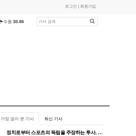
로그인
|
회원가입
서울
32.01
수원
30.86
부산
27.43
인천
26.81
광주
27.97
제주
29.11
대구
26.23
대전
26.45
세종
27.81
여수
27.11
춘천
25.7
℃
목포
27.7
℃
가장 많이 본 기사
최신 기사
울산
24.64
창원
28.24
정치로부터 스포츠의 독립을 주장하는 투사, 이기흥 대한체육회장 연임 성공
1