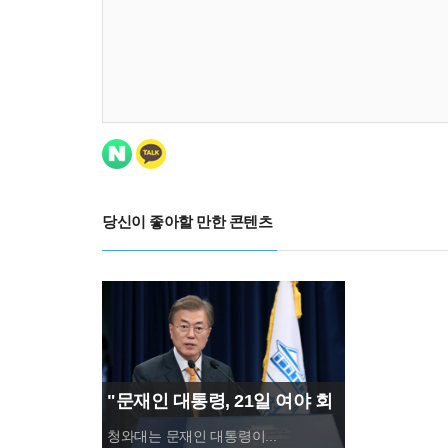
당신이 좋아할 만한 콘텐츠
"문재인 대통령, 21일 여야 회
동 제안...통합당 거부"
청와대는 문재인 대통령이...