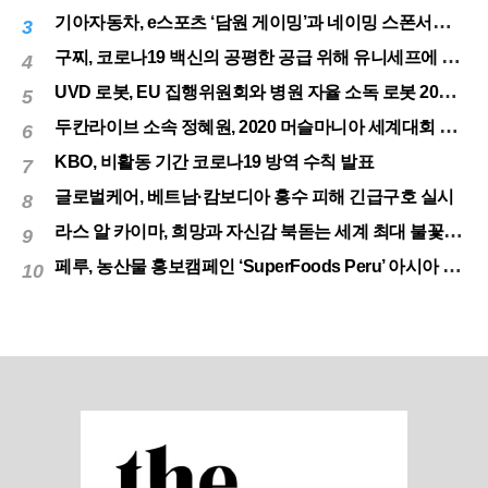
기아자동차, e스포츠 ‘담원 게이밍’과 네이밍 스폰서십 체결
3
구찌, 코로나19 백신의 공평한 공급 위해 유니세프에 50만달러 기부
4
UVD 로봇, EU 집행위원회와 병원 자율 소독 로봇 200대 공급 계약
5
두칸라이브 소속 정혜원, 2020 머슬마니아 세계대회 우승
6
KBO, 비활동 기간 코로나19 방역 수칙 발표
7
글로벌케어, 베트남·캄보디아 홍수 피해 긴급구호 실시
8
라스 알 카이마, 희망과 자신감 북돋는 세계 최대 불꽃놀이
9
페루, 농산물 홍보캠페인 ‘SuperFoods Peru’ 아시아 진출개척
10