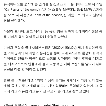
뮤직비디오를 공개해 큰 인기를 끌었고 △기아 플레이어 오브 더 게임
(Kia Player of the game) △기아 스플릿 MVP(Kia Split MVP) △기아
팀 오브 더 시즌(Kia Team of the season)란 이름으로 최고의 선수와
팀을 선정했다.
아울러 프나틱, 로그 게이밍 등 유럽 명문 팀과의 컬래버레이션을 통
해 기아차 홍보 영상을 제작해 호평을 받았다.
기아차 권혁호 국내사업본부장은 “2020년 롤(LOL) 세계 챔피언인 담
원 게이밍과의 네이밍 스폰서십을 통해 국내 e스포츠 활성화에 적극
기여하고 팬들과 적극적으로 소통할 것”이라며 “이번 후원을 계기로
전 세계 e스포츠 팬들에게 젊고 역동적인 기아 브랜드를 알리기 위해
최선을 다할 것”이라고 말했다.
한편 롤(LOL)은 매월 1억명 이상이 즐기는 세계에서 가장 인기 있는
게임 중 하나로 14개의 리그가 매년 성황리에 운영되고 있는데, 그 중
국내 리그와 유럽 리그는 가장 규모가 큰 리그로 꼽히고 있다.
양동규 편집국장
yangsam_edu@theindex.co.kr