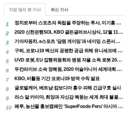
가장 많이 본 기사
최신 기사
정치로부터 스포츠의 독립을 주장하는 투사, 이기흥 대한체육회장 연임 성공
1
2020 신한은행SOL KBO 골든글러브시상식, 12월 11일(금) 시행
2
기아자동차, e스포츠 ‘담원 게이밍’과 네이밍 스폰서십 체결
3
구찌, 코로나19 백신의 공평한 공급 위해 유니세프에 50만달러 기부
4
UVD 로봇, EU 집행위원회와 병원 자율 소독 로봇 200대 공급 계약
5
두칸라이브 소속 정혜원, 2020 머슬마니아 세계대회 우승
6
KBO, 비활동 기간 코로나19 방역 수칙 발표
7
글로벌케어, 베트남·캄보디아 홍수 피해 긴급구호 실시
8
라스 알 카이마, 희망과 자신감 북돋는 세계 최대 불꽃놀이
9
페루, 농산물 홍보캠페인 ‘SuperFoods Peru’ 아시아 진출개척
10