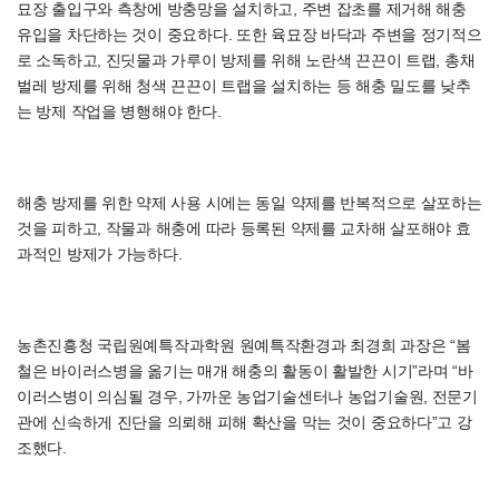
묘장 출입구와 측창에 방충망을 설치하고, 주변 잡초를 제거해 해충
유입을 차단하는 것이 중요하다. 또한 육묘장 바닥과 주변을 정기적으
로 소독하고, 진딧물과 가루이 방제를 위해 노란색 끈끈이 트랩, 총채
벌레 방제를 위해 청색 끈끈이 트랩을 설치하는 등 해충 밀도를 낮추
는 방제 작업을 병행해야 한다.
해충 방제를 위한 약제 사용 시에는 동일 약제를 반복적으로 살포하는
것을 피하고, 작물과 해충에 따라 등록된 약제를 교차해 살포해야 효
과적인 방제가 가능하다.
농촌진흥청 국립원예특작과학원 원예특작환경과 최경희 과장은 “봄
철은 바이러스병을 옮기는 매개 해충의 활동이 활발한 시기”라며 “바
이러스병이 의심될 경우, 가까운 농업기술센터나 농업기술원, 전문기
관에 신속하게 진단을 의뢰해 피해 확산을 막는 것이 중요하다”고 강
조했다.