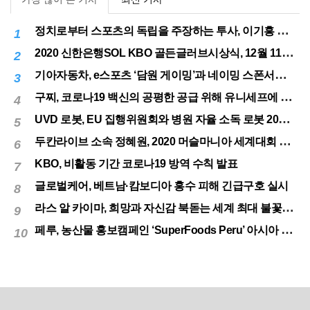
정치로부터 스포츠의 독립을 주장하는 투사, 이기흥 대한체육회장 연임 성공
1
2020 신한은행SOL KBO 골든글러브시상식, 12월 11일(금) 시행
2
기아자동차, e스포츠 ‘담원 게이밍’과 네이밍 스폰서십 체결
3
구찌, 코로나19 백신의 공평한 공급 위해 유니세프에 50만달러 기부
4
UVD 로봇, EU 집행위원회와 병원 자율 소독 로봇 200대 공급 계약
5
두칸라이브 소속 정혜원, 2020 머슬마니아 세계대회 우승
6
KBO, 비활동 기간 코로나19 방역 수칙 발표
7
글로벌케어, 베트남·캄보디아 홍수 피해 긴급구호 실시
8
라스 알 카이마, 희망과 자신감 북돋는 세계 최대 불꽃놀이
9
페루, 농산물 홍보캠페인 ‘SuperFoods Peru’ 아시아 진출개척
10