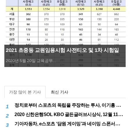
2021 초중등 교원임용시험 사전티오 및 1차 시험일
발표
2020년 5월 20일 교육공무...
가장 많이 본 기사
최신 기사
정치로부터 스포츠의 독립을 주장하는 투사, 이기흥 대한체육회장 연임 성공
1
2020 신한은행SOL KBO 골든글러브시상식, 12월 11일(금) 시행
2
기아자동차, e스포츠 ‘담원 게이밍’과 네이밍 스폰서십 체결
3