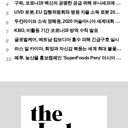
구찌, 코로나19 백신의 공평한 공급 위해 유니세프에 50만달러 기부
4
UVD 로봇, EU 집행위원회와 병원 자율 소독 로봇 200대 공급 계약
5
두칸라이브 소속 정혜원, 2020 머슬마니아 세계대회 우승
6
KBO, 비활동 기간 코로나19 방역 수칙 발표
7
글로벌케어, 베트남·캄보디아 홍수 피해 긴급구호 실시
8
라스 알 카이마, 희망과 자신감 북돋는 세계 최대 불꽃놀이
9
페루, 농산물 홍보캠페인 ‘SuperFoods Peru’ 아시아 진출개척
10