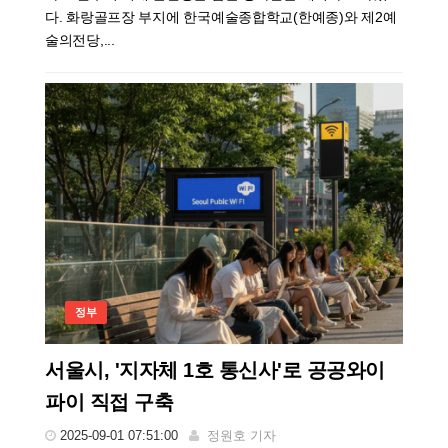
다. 화랑골프장 부지에 한국예술종합학교(한예종)와 제2예
술의전당,...
정부
서울시, '지자체 1호 통신사'로 공공와이
파이 직접 구축
2025-09-01 07:51:00
정원호 기자