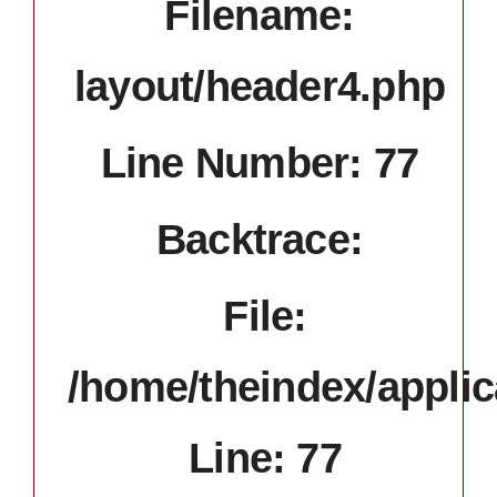
Filename:
layout/header4.php
Line Number: 77
Backtrace:
File:
/home/theindex/applic
Line: 77