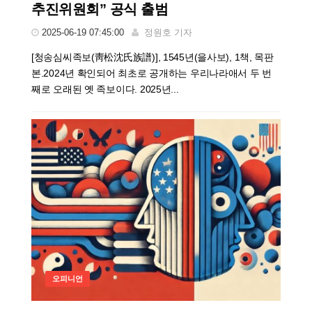
추진위원회” 공식 출범
2025-06-19 07:45:00
정원호 기자
[청송심씨족보(靑松沈氏族譜)], 1545년(을사보), 1책, 목판
본.2024년 확인되어 최초로 공개하는 우리나라애서 두 번
째로 오래된 옛 족보이다. 2025년...
오피니언