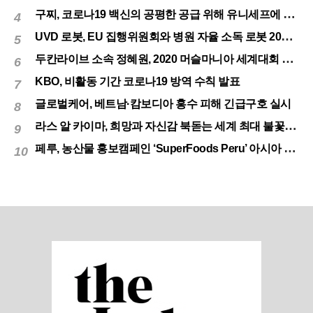
구찌, 코로나19 백신의 공평한 공급 위해 유니세프에 50만달러 기부
4
UVD 로봇, EU 집행위원회와 병원 자율 소독 로봇 200대 공급 계약
5
두칸라이브 소속 정혜원, 2020 머슬마니아 세계대회 우승
6
KBO, 비활동 기간 코로나19 방역 수칙 발표
7
글로벌케어, 베트남·캄보디아 홍수 피해 긴급구호 실시
8
라스 알 카이마, 희망과 자신감 북돋는 세계 최대 불꽃놀이
9
페루, 농산물 홍보캠페인 ‘SuperFoods Peru’ 아시아 진출개척
10