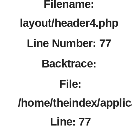
Filename:
layout/header4.php
Line Number: 77
Backtrace:
File:
/home/theindex/applic
Line: 77