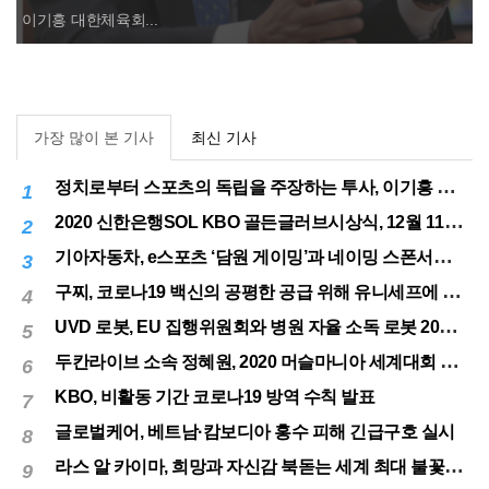
대한체육회장 연임 성공
이기흥 대한체육회...
가장 많이 본 기사
최신 기사
정치로부터 스포츠의 독립을 주장하는 투사, 이기흥 대한체육회장 연임 성공
1
2020 신한은행SOL KBO 골든글러브시상식, 12월 11일(금) 시행
2
기아자동차, e스포츠 ‘담원 게이밍’과 네이밍 스폰서십 체결
3
구찌, 코로나19 백신의 공평한 공급 위해 유니세프에 50만달러 기부
4
UVD 로봇, EU 집행위원회와 병원 자율 소독 로봇 200대 공급 계약
5
두칸라이브 소속 정혜원, 2020 머슬마니아 세계대회 우승
6
KBO, 비활동 기간 코로나19 방역 수칙 발표
7
글로벌케어, 베트남·캄보디아 홍수 피해 긴급구호 실시
8
라스 알 카이마, 희망과 자신감 북돋는 세계 최대 불꽃놀이
9