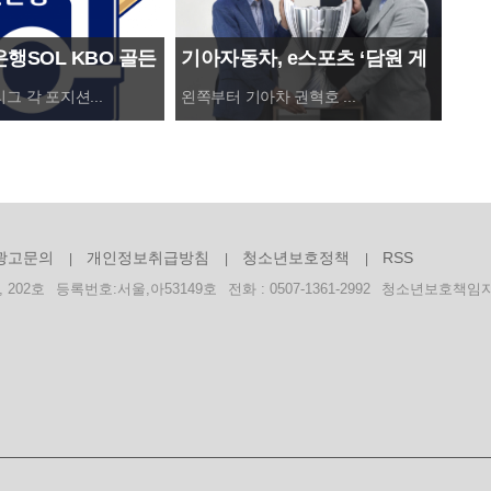
은행SOL KBO 골든
기아자동차, e스포츠 ‘담원 게
구찌
 12월 11일(금)
이밍’과 네이밍 스폰서십 체결
공급
리그 각 포지션...
왼쪽부터 기아차 권혁호 ...
구찌가
러 
광고문의
개인정보취급방침
청소년보호정책
RSS
 202호
등록번호:서울,아53149호
전화 : 0507-1361-2992
청소년보호책임자 