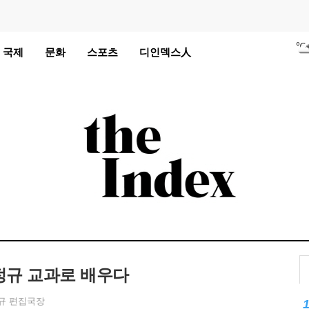
℃
국제
문화
스포츠
디인덱스人
℃
℃
℃
℃
℃
℃
℃
℃
℃
정규 교과로 배우다
℃
규 편집국장