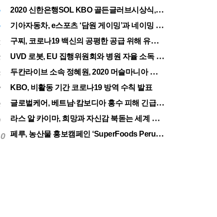
전주
27.5
℃
2020 신한은행SOL KBO 골든글러브시상식, 12월 11일(금) 시행
2
기아자동차, e스포츠 ‘담원 게이밍’과 네이밍 스폰서십 체결
3
구찌, 코로나19 백신의 공평한 공급 위해 유니세프에 50만달러 기부
4
UVD 로봇, EU 집행위원회와 병원 자율 소독 로봇 200대 공급 계약
5
두칸라이브 소속 정혜원, 2020 머슬마니아 세계대회 우승
6
KBO, 비활동 기간 코로나19 방역 수칙 발표
7
글로벌케어, 베트남·캄보디아 홍수 피해 긴급구호 실시
8
라스 알 카이마, 희망과 자신감 북돋는 세계 최대 불꽃놀이
9
페루, 농산물 홍보캠페인 ‘SuperFoods Peru’ 아시아 진출개척
10