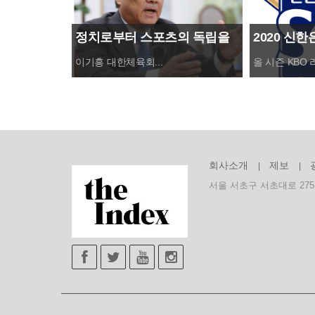
정치로부터 스포츠의 독립을
2020 신한
주장하는 투사, 이기흥 대한체
글러브시상식,
이기흥 대한체육회...
올 시즌 KBO 
육회장 연임 성공
시행
회사소개
제보
서울 서초구 서초대로 275,