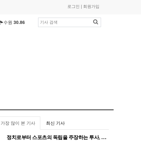
로그인
|
회원가입
서울
32.01
수원
30.86
부산
27.43
인천
26.81
광주
27.97
제주
29.11
대구
26.23
대전
26.45
세종
27.81
여수
27.11
춘천
25.7
℃
목포
27.7
℃
가장 많이 본 기사
최신 기사
울산
24.64
창원
28.24
정치로부터 스포츠의 독립을 주장하는 투사, 이기흥 대한체육회장 연임 성공
1