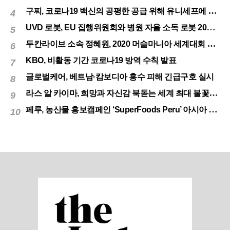
구찌, 코로나19 백신의 공평한 공급 위해 유니세프에 50만달러 기부
4
UVD 로봇, EU 집행위원회와 병원 자율 소독 로봇 200대 공급 계약
5
두칸라이브 소속 정혜원, 2020 머슬마니아 세계대회 우승
6
KBO, 비활동 기간 코로나19 방역 수칙 발표
7
글로벌케어, 베트남·캄보디아 홍수 피해 긴급구호 실시
8
라스 알 카이마, 희망과 자신감 북돋는 세계 최대 불꽃놀이
9
페루, 농산물 홍보캠페인 ‘SuperFoods Peru’ 아시아 진출개척
10