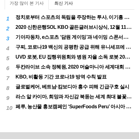
가장 많이 본 기사
최신 기사
정치로부터 스포츠의 독립을 주장하는 투사, 이기흥 대한체육회장 연임 성공
1
2020 신한은행SOL KBO 골든글러브시상식, 12월 11일(금) 시행
2
기아자동차, e스포츠 ‘담원 게이밍’과 네이밍 스폰서십 체결
3
구찌, 코로나19 백신의 공평한 공급 위해 유니세프에 50만달러 기부
4
UVD 로봇, EU 집행위원회와 병원 자율 소독 로봇 200대 공급 계약
5
두칸라이브 소속 정혜원, 2020 머슬마니아 세계대회 우승
6
KBO, 비활동 기간 코로나19 방역 수칙 발표
7
글로벌케어, 베트남·캄보디아 홍수 피해 긴급구호 실시
8
라스 알 카이마, 희망과 자신감 북돋는 세계 최대 불꽃놀이
9
페루, 농산물 홍보캠페인 ‘SuperFoods Peru’ 아시아 진출개척
10