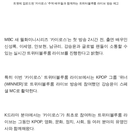
트윗에 업로드된 ‘카이로스’ 주역 배우들과 함께하는 트위터블루룸 라이브 방송 예고
MBC 새 월화미니시리즈 ‘카이로스’는 첫 방송 2시간 전, 출연 배우인
신성록, 이세영, 안보현, 남규리, 강승윤과 글로벌 팬들이 소통할 수
있는 실시간 트위터블루룸 라이브를 진행한다고 밝혔다.
특히 이번 ‘카이로스’ 트위터블루룸 라이브에서는 KPOP 그룹 ‘위너
(WINNER)’로 트위터블루룸 라이브 방송에 참여했던 강승윤이 스페
셜 MC로 활약한다.
K드라마 분야에서는 ‘카이로스’가 최초로 참여하는 트위터블루룸 라
이브는 그동안 KPOP, 영화, 문화, 정치, 사회, 등 여러 분야의 유명인
사와 함께해왔다.