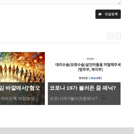
댓글등록
임 바깥에서]‘혐오
넷플
코로나 19가 불러온 줌 패닉?
러스
닌 ‘화합사회’를 소
카카오톡 채팅방에...
코로나19가불러온줌패닉? ...
KT와