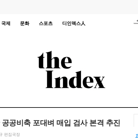
국제
문화
스포츠
디인덱스人
℃
℃
℃
℃
℃
℃
℃
℃
℃
 공공비축 포대벼 매입 검사 본격 추진
℃
규 편집국장
℃