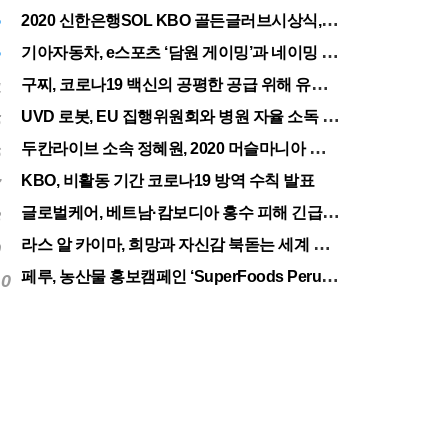
2020 신한은행SOL KBO 골든글러브시상식, 12월 11일(금) 시행
2
서울
32.01
기아자동차, e스포츠 ‘담원 게이밍’과 네이밍 스폰서십 체결
3
구찌, 코로나19 백신의 공평한 공급 위해 유니세프에 50만달러 기부
4
UVD 로봇, EU 집행위원회와 병원 자율 소독 로봇 200대 공급 계약
5
두칸라이브 소속 정혜원, 2020 머슬마니아 세계대회 우승
6
KBO, 비활동 기간 코로나19 방역 수칙 발표
7
글로벌케어, 베트남·캄보디아 홍수 피해 긴급구호 실시
8
라스 알 카이마, 희망과 자신감 북돋는 세계 최대 불꽃놀이
9
페루, 농산물 홍보캠페인 ‘SuperFoods Peru’ 아시아 진출개척
10