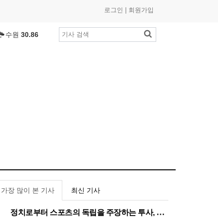
로그인
|
회원가입
수원
30.86
부산
27.43
인천
26.81
광주
27.97
제주
29.11
대구
26.23
대전
26.45
세종
27.81
여수
27.11
춘천
25.7
℃
목포
27.7
℃
울산
24.64
가장 많이 본 기사
최신 기사
창원
28.24
정치로부터 스포츠의 독립을 주장하는 투사, 이기흥 대한체육회장 연임 성공
1
전주
27.5
℃