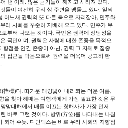
어 낸 이래
,
많은 금기들이 깨지고 사라져 갔다
.
그것들이 여전히 우리 삶 주변을 맴돌고 있다
.
일찍
 어느새 권력의 또 다른 축으로 자리잡아
,
민주화
 우리 사회를 꾸준히 지배해 오고 있다
.
민주가 무
으로부터 나오는 것이다
.
국민은 권력에 정당성을
인은 국민이며
,
권력은 사람에 대한 존중을 목적으
지향점을 인간 존중이 아닌
,
권력 그 자체로 집중
민의 접근을 막음으로써 권력을 더욱더 공고히 한
다
.
표
(
指標
)
다
.
따가운 태양빛이 내리쬐는 더운 여름
,
향을 찾아 헤매는 여행객에게 가장 필요한 것은 무
 망망대해에서 배를 이끄는 항해사가 가장 먼저
란 바로 그런 것이다
.
방위
(
方位
)
를 나타내는 나침
 되어 주듯
,
디인덱스는 바로 우리 사회의 지향점