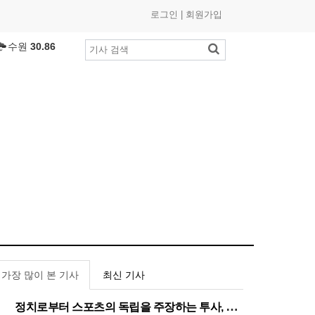
로그인
|
회원가입
수원
30.86
부산
27.43
인천
26.81
광주
27.97
제주
29.11
대구
26.23
대전
26.45
세종
27.81
여수
27.11
춘천
25.7
℃
목포
27.7
℃
울산
24.64
가장 많이 본 기사
최신 기사
창원
28.24
전주
27.5
℃
정치로부터 스포츠의 독립을 주장하는 투사, 이기흥 대한체육회장 연임 성공
1