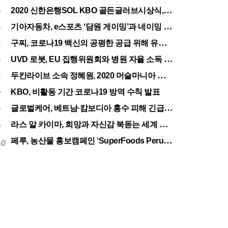
서울
32.01
2020 신한은행SOL KBO 골든글러브시상식, 12월 11일(금) 시행
2
기아자동차, e스포츠 ‘담원 게이밍’과 네이밍 스폰서십 체결
3
구찌, 코로나19 백신의 공평한 공급 위해 유니세프에 50만달러 기부
4
UVD 로봇, EU 집행위원회와 병원 자율 소독 로봇 200대 공급 계약
5
두칸라이브 소속 정혜원, 2020 머슬마니아 세계대회 우승
6
KBO, 비활동 기간 코로나19 방역 수칙 발표
7
글로벌케어, 베트남·캄보디아 홍수 피해 긴급구호 실시
8
라스 알 카이마, 희망과 자신감 북돋는 세계 최대 불꽃놀이
9
페루, 농산물 홍보캠페인 ‘SuperFoods Peru’ 아시아 진출개척
10