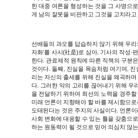
한 대중 여론을 형성하는 것을 그 사명으로
게 남의 잘못을 비판하고 그것을 고치라고
선배들의 과오를 답습하지 않기 위해 우리
자화
’
를 사시
(
社是
)
로 삼아
,
기사의 작성
·
편
한다
.
관료제적 원칙에 따른 직책의 구분은
것이다
.
둘째
,
진실을 목숨처럼 여기며
,
진
리는 자신의 출세를 위해 진실을 왜곡하며
다
.
그러한 악의 고리를 끊어내기 위해 우
을 전달하기 위하여 최선의 노력을 경주할
미래 언론이 지향해야 할 바를 제시함으로
도태된다는 것은 주지의 사실이다
.
언론이
사회 변화에 대응할 수 있는 틀을 갖춤으
하는 원동력이 될 것으로 믿어 의심치 않