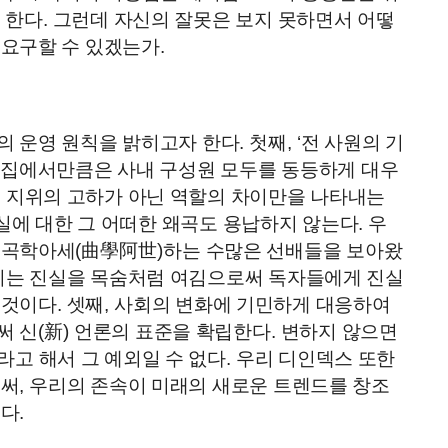
 한다
.
그런데 자신의 잘못은 보지 못하면서 어떻
 요구할 수 있겠는가
.
의 운영 원칙을 밝히고자 한다
.
첫째
, ‘
전 사원의 기
집에서만큼은 사내 구성원 모두를 동등하게 대우
 지위의 고하가 아닌 역할의 차이만을 나타내는
실에 대한 그 어떠한 왜곡도 용납하지 않는다
.
우
 곡학아세
(
曲學阿世
)
하는 수많은 선배들을 보아왔
리는 진실을 목숨처럼 여김으로써 독자들에게 진실
 것이다
.
셋째
,
사회의 변화에 기민하게 대응하여
써 신
(
新
)
언론의 표준을 확립한다
.
변하지 않으면
라고 해서 그 예외일 수 없다
.
우리 디인덱스 또한
로써
,
우리의 존속이 미래의 새로운 트렌드를 창조
는다
.