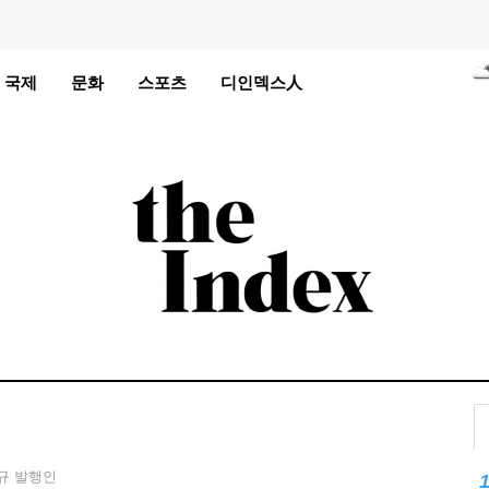
℃
국제
문화
스포츠
디인덱스人
℃
℃
℃
℃
℃
℃
℃
℃
℃
℃
규 발행인