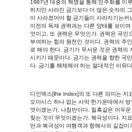
1987
년 대중의 혁명을 통해 민주화를 이루
하지만 사라진 금기보다 더 많은 숫자의 
이 사라졌어야 할 금기들이 사라지기는커녕
이전의 독재 권력과는 다른 양태를 보이며
엇이고
,
또 권력은 무엇인가
.
권력은 국민
부여하는 힘의 원천인 것이다
.
권력의 주
로 해야 한다
.
금기가 무서운 것은 권력의 
시키기 때문이다
.
금기는 권력을 향한 국
다
.
금기를 해체해야 하는 절대적인 이유
디인덱스
[the Index]
의 또 다른 의미는 지
오아시스 하나 없는 사막 한가운데에서 방
엇이겠는가
.
나침반이다
.
칠흑같은 어두운
찾는 것이 무엇이겠는가
.
북극성이다
.
지표
반과 북극성이 여행객과 항해사의 길잡이가