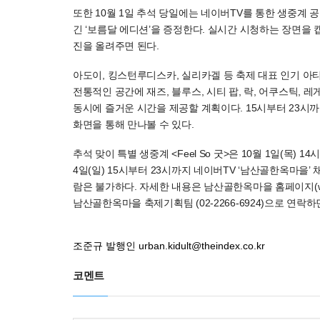
또한 10월 1일 추석 당일에는 네이버TV를 통한 생중계 공연
긴 ‘보름달 에디션’을 증정한다. 실시간 시청하는 장면을 
진을 올려주면 된다.
아도이, 킹스턴루디스카, 실리카겔 등 축제 대표 인기 아
전통적인 공간에 재즈, 블루스, 시티 팝, 락, 어쿠스틱,
동시에 즐거운 시간을 제공할 계획이다. 15시부터 23시
화면을 통해 만나볼 수 있다.
추석 맞이 특별 생중계 <Feel So 굿>은 10월 1일(목) 1
4일(일) 15시부터 23시까지 네이버TV ‘남산골한옥마을’
람은 불가하다. 자세한 내용은 남산골한옥마을 홈페이지(www.
남산골한옥마을 축제기획팀 (02-2266-6924)으로 연락하
조준규 발행인
urban.kidult@theindex.co.kr
코멘트