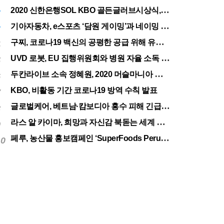
서울
31.29
2020 신한은행SOL KBO 골든글러브시상식, 12월 11일(금) 시행
2
기아자동차, e스포츠 ‘담원 게이밍’과 네이밍 스폰서십 체결
3
구찌, 코로나19 백신의 공평한 공급 위해 유니세프에 50만달러 기부
4
UVD 로봇, EU 집행위원회와 병원 자율 소독 로봇 200대 공급 계약
5
두칸라이브 소속 정혜원, 2020 머슬마니아 세계대회 우승
6
KBO, 비활동 기간 코로나19 방역 수칙 발표
7
글로벌케어, 베트남·캄보디아 홍수 피해 긴급구호 실시
8
라스 알 카이마, 희망과 자신감 북돋는 세계 최대 불꽃놀이
9
페루, 농산물 홍보캠페인 ‘SuperFoods Peru’ 아시아 진출개척
10