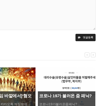
댓글등록
임 바깥에서]‘혐오
넷플
코로나 19가 불러온 줌 패닉?
러스
닌 ‘화합사회’를 소
카카오톡 채팅방에...
코로나19가불러온줌패닉? ...
KT와