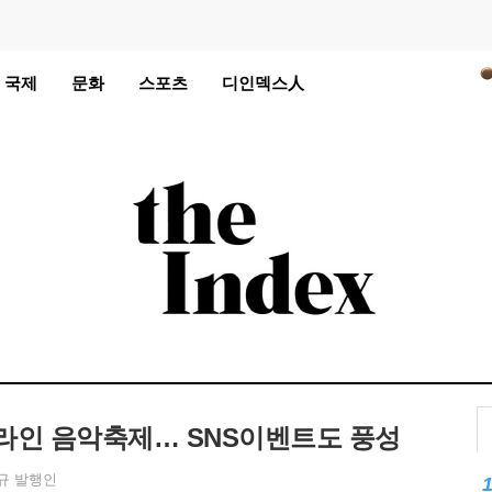
℃
국제
문화
스포츠
디인덱스人
℃
℃
℃
℃
℃
℃
℃
℃
라인 음악축제… SNS이벤트도 풍성
℃
℃
규 발행인