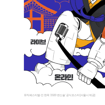
뮤직페스티벌-인 한옥 ‘2020 변신술’ 공식포스터 [서울시 제공]