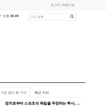
로그인
|
회원가입
수원
30.09
부산
26.54
인천
26.74
광주
25.9
℃
제주
27.91
대구
24.4
℃
대전
25.31
세종
26.57
여수
26.33
춘천
25.01
목포
27.13
울산
23.24
가장 많이 본 기사
최신 기사
창원
26.78
전주
26.59
정치로부터 스포츠의 독립을 주장하는 투사, 이기흥 대한체육회장 연임 성공
1