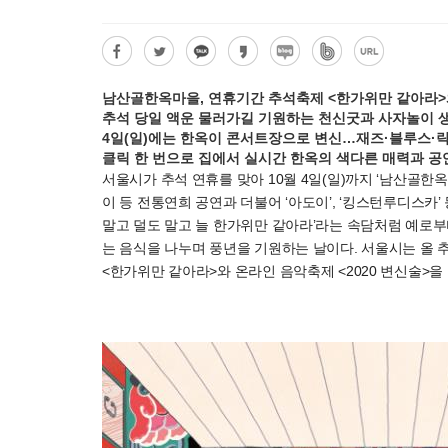
남산골한옥마을, 연휴기간 추석축제 <한가위만 같아라>와
추석 당일 액운 물러가길 기원하는 천신굿과 사자놀이 
4일(일)에는 한옥이 콘서트장으로 변신…재즈·블루스·락
클릭 한 번으로 집에서 실시간 한옥의 색다른 매력과 공
서울시가 추석 연휴를 맞아 10월 4일(일)까지 ‘남산골한
이 등 전통연희 공연과 더불어 ‘아도이’, ‘킹스턴루디스카
말고 덜도 말고 늘 한가위만 같아라’라는 속담처럼 예로부
는 음식을 나누며 풍년을 기원하는 날이다. 서울시는 올
<한가위만 같아라>와 온라인 음악축제 <2020 변신술>을