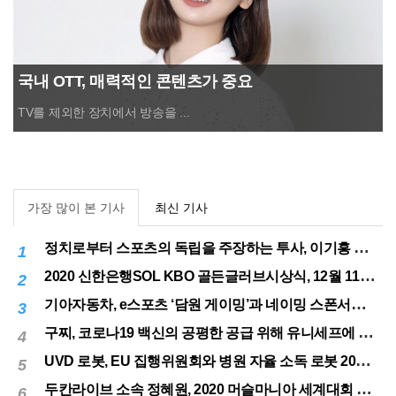
국내 OTT, 매력적인 콘텐츠가 중요
TV를 제외한 장치에서 방송을 ...
가장 많이 본 기사
최신 기사
정치로부터 스포츠의 독립을 주장하는 투사, 이기흥 대한체육회장 연임 성공
1
2020 신한은행SOL KBO 골든글러브시상식, 12월 11일(금) 시행
2
기아자동차, e스포츠 ‘담원 게이밍’과 네이밍 스폰서십 체결
3
구찌, 코로나19 백신의 공평한 공급 위해 유니세프에 50만달러 기부
4
UVD 로봇, EU 집행위원회와 병원 자율 소독 로봇 200대 공급 계약
5
두칸라이브 소속 정혜원, 2020 머슬마니아 세계대회 우승
6