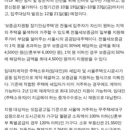
나19’ 확산 방지 및 방문자의 안전을 위해 인터넷 접수만 가능하고, 방
문신청은 불가하다. 신청기간은 10월 19일(월)~10월 23일(금)까지이
고, 입주대상자 발표는 12월 21일(월) 예정이다.
‘보증금지원형 장기안심주택’은 전월세 입주자가 자신이 원하는 지역
의 주택을 물색하여 거주할 수 있도록 전월세보증금의 일부를 지원해
주거비 부담을 덜어주는 서울시의 공공임대주택이다. 전월세보증금
이 1억 원을 초과하는 경우 보증금의 30%에 해당하는 금액을 최대
4,500만 원(신혼부부 6,000만 원), 1억 원 이하인 경우 보증금의 50%
에 해당하는 금액을 최대 4,500만 원까지 지원받을 수 있다.
임대차계약은 주택소유자(임대인)와 세입자 및 서울주택도시공사가
공동 임차인으로 계약 체결하고, 보증금을 지원하는 형식으로 이뤄진
다. 기준에 적합한 주택에 세입자가 이미 거주하는 경우에도 계약이
가능하다. 2년 단위 재계약으로 최대 10년간 지원이 가능하며, 임대인
(주택소유자)이 지급해야 하는 중개수수료는 시 재원으로 대납한다.
지원 대상자는 모집공고일 기준으로 서울에 거주하는 무주택세대구
성원으로서 도시근로자 가구당 월평균 소득액이 100% 이하(신혼부
부 특별공급의 경우 120% 이하)인 가구다. 소유 부동산은 21,550만
원 이하, 자동차는 현재가치 2,764만 원 이하여야 한다. 도시근로자