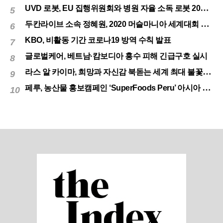
UVD 로봇, EU 집행위원회와 병원 자율 소독 로봇 200대 공급 계약
5
두칸라이브 소속 정혜원, 2020 머슬마니아 세계대회 우승
6
KBO, 비활동 기간 코로나19 방역 수칙 발표
7
글로벌케어, 베트남·캄보디아 홍수 피해 긴급구호 실시
8
라스 알 카이마, 희망과 자신감 북돋는 세계 최대 불꽃놀이
9
페루, 농산물 홍보캠페인 ‘SuperFoods Peru’ 아시아 진출개척
10