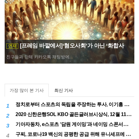
[프레임 바깥에서]‘혐오사회’가 아닌 ‘화합사
연재
회’를 소망하며
친구들과 단체 카카오톡 채팅방에...
가장 많이 본 기사
최신 기사
정치로부터 스포츠의 독립을 주장하는 투사, 이기흥 대한체육회장 연임 성공
1
2020 신한은행SOL KBO 골든글러브시상식, 12월 11일(금) 시행
2
기아자동차, e스포츠 ‘담원 게이밍’과 네이밍 스폰서십 체결
3
구찌, 코로나19 백신의 공평한 공급 위해 유니세프에 50만달러 기부
4