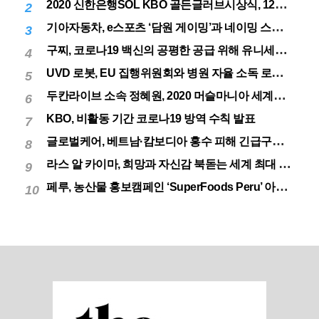
2020 신한은행SOL KBO 골든글러브시상식, 12월 11일(금) 시행
2
기아자동차, e스포츠 ‘담원 게이밍’과 네이밍 스폰서십 체결
3
구찌, 코로나19 백신의 공평한 공급 위해 유니세프에 50만달러 기부
4
UVD 로봇, EU 집행위원회와 병원 자율 소독 로봇 200대 공급 계약
5
두칸라이브 소속 정혜원, 2020 머슬마니아 세계대회 우승
6
KBO, 비활동 기간 코로나19 방역 수칙 발표
7
글로벌케어, 베트남·캄보디아 홍수 피해 긴급구호 실시
8
라스 알 카이마, 희망과 자신감 북돋는 세계 최대 불꽃놀이
9
페루, 농산물 홍보캠페인 ‘SuperFoods Peru’ 아시아 진출개척
10