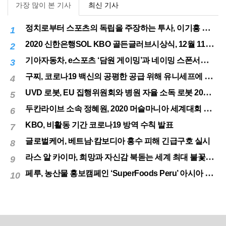
가장 많이 본 기사
최신 기사
정치로부터 스포츠의 독립을 주장하는 투사, 이기흥 대한체육회장 연임 성공
1
2020 신한은행SOL KBO 골든글러브시상식, 12월 11일(금) 시행
2
기아자동차, e스포츠 ‘담원 게이밍’과 네이밍 스폰서십 체결
3
구찌, 코로나19 백신의 공평한 공급 위해 유니세프에 50만달러 기부
4
UVD 로봇, EU 집행위원회와 병원 자율 소독 로봇 200대 공급 계약
5
두칸라이브 소속 정혜원, 2020 머슬마니아 세계대회 우승
6
KBO, 비활동 기간 코로나19 방역 수칙 발표
7
글로벌케어, 베트남·캄보디아 홍수 피해 긴급구호 실시
8
라스 알 카이마, 희망과 자신감 북돋는 세계 최대 불꽃놀이
9
페루, 농산물 홍보캠페인 ‘SuperFoods Peru’ 아시아 진출개척
10