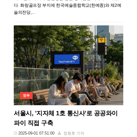
다. 화랑골프장 부지에 한국예술종합학교(한예종)와 제2예
술의전당,...
정부
서울시, '지자체 1호 통신사'로 공공와이
파이 직접 구축
2025-09-01 07:51:00
정원호 기자