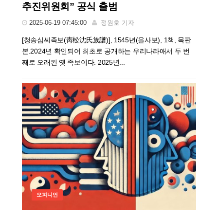
추진위원회” 공식 출범
2025-06-19 07:45:00
정원호 기자
[청송심씨족보(靑松沈氏族譜)], 1545년(을사보), 1책, 목판
본.2024년 확인되어 최초로 공개하는 우리나라애서 두 번
째로 오래된 옛 족보이다. 2025년...
오피니언