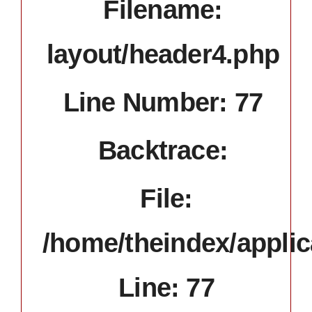
Filename:
layout/header4.php
Line Number: 77
Backtrace:
File:
/home/theindex/applic
Line: 77