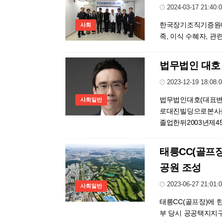
2024-03-17 21:40:
한국장기조직기증원에 
사회
족, 이식 수혜자, 관
법무법인 대호
2023-12-19 18:08:
법무법인대호(대표
사회일반
로대진빌딩으로본사
졸업한뒤2003년제45.
태릉CC(골프
공원 조성
2023-06-27 21:01:
사회일반
태릉CC(골프장)에
부 당시 공공택지지