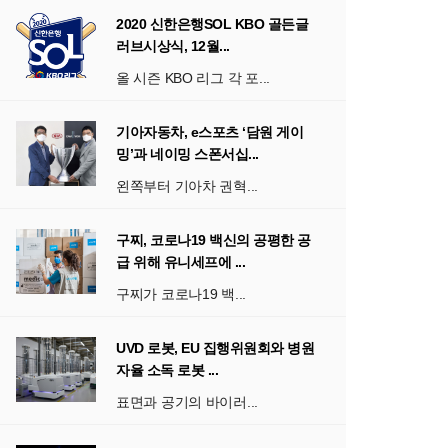
전주
26.59
2020 신한은행SOL KBO 골든글
서울
31.29
러브시상식, 12월...
올 시즌 KBO 리그 각 포...
기아자동차, e스포츠 ‘담원 게이
밍’과 네이밍 스폰서십...
왼쪽부터 기아차 권혁...
구찌, 코로나19 백신의 공평한 공
급 위해 유니세프에 ...
구찌가 코로나19 백...
UVD 로봇, EU 집행위원회와 병원
자율 소독 로봇 ...
표면과 공기의 바이러...