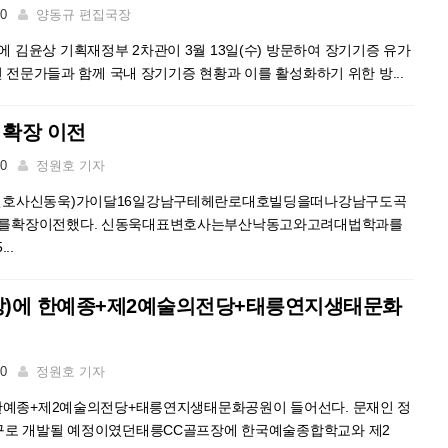
00
양동규 편집국장
김윤상 기획재정부 2차관이 3월 13일(수) 방문하여 장기기증 유가
련 전문가들과 함께 국내 장기기증 현황과 이를 활성화하기 위한 방...
 확장 이전
00
정원호 기자
변호사신동욱)가이달16일강남구테헤란로대호빌딩을떠나강남구도곡
를확장이전했다. 신동욱대표변호사는부산낙동고와고려대법학과를
..
장)에 한예종+제2예술의전당+태릉연지생태문화
00
정원호 기자
 한예종+제2예술의전당+태릉연지생태문화공원이 들어선다. 문재인 정
구로 개발될 예정이였던태릉CC골프장에 한국예술종합학교와 제2