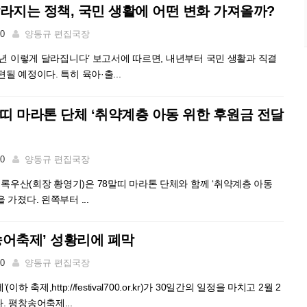
달라지는 정책, 국민 생활에 어떤 변화 가져올까?
00
양동규 편집국장
25년 이렇게 달라집니다’ 보고서에 따르면, 내년부터 국민 생활과 직결
될 예정이다. 특히 육아·출...
띠 마라톤 단체 ‘취약계층 아동 위한 후원금 전달
00
양동규 편집국장
우산(회장 황영기)은 78말띠 마라톤 단체와 함께 ‘취약계층 아동
 가졌다. 왼쪽부터 ...
송어축제’ 성황리에 폐막
00
양동규 편집국장
하 축제,http://festival700.or.kr)가 30일간의 일정을 마치고 2월 2
. 평창송어축제...