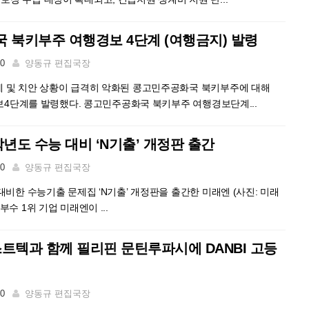
 북키부주 여행경보 4단계 (여행금지) 발령
00
양동규 편집국장
세 및 치안 상황이 급격히 악화된 콩고민주공화국 북키부주에 대해
행경보4단계를 발령했다. 콩고민주공화국 북키부주 여행경보단계...
6학년도 수능 대비 ‘N기출’ 개정판 출간
00
양동규 편집국장
대비한 수능기출 문제집 ‘N기출’ 개정판을 출간한 미래엔 (사진: 미래
부수 1위 기업 미래엔이 ...
스트텍과 함께 필리핀 문틴루파시에 DANBI 고등
00
양동규 편집국장