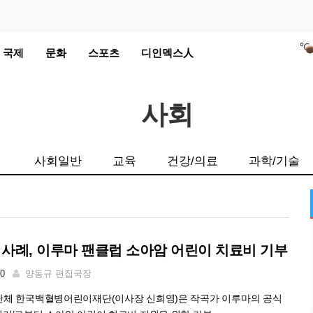
국제
문화
스포츠
디인덱스人
℃
℃
℃
사회
℃
사회일반
교육
건강/의료
과학/기술
℃
℃
℃
 사례, 이루마 팬클럽 소아암 어린이 치료비 기부
℃
℃
00
양동규 편집국장
℃
단체 한국백혈병어린이재단(이사장 신희영)은 작곡가 이루마의 공식
℃