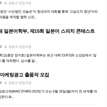
00
양동규 편집국장
인 ‘사단법인 오늘은’이 청년과의 대화를 통해 ‘고슴도치 청년’이라
품을 제작할 협력 신진...
 일본어학부, 제15회 일본어 스피치 콘테스트
00
양동규 편집국장
(총장 장지호) 일본어학부는 최근 대학 CUFS20 소강당에서 ‘일
를 개최했다. 심사를 맡...
국제마케팅광고 출품작 모집
00
양동규 편집국장
광고제(MAD STARS 2025)’가 오는 6월 16일(월)까지 전 세계를 대
다 &l...