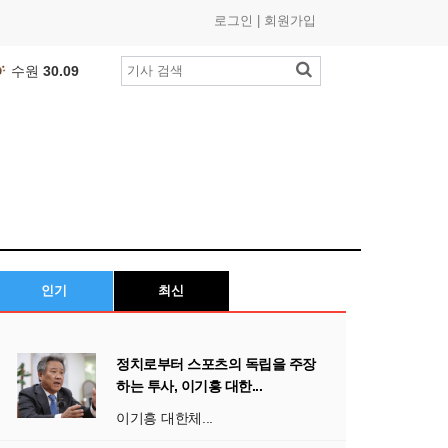
로그인
|
회원가입
수원
30.09
부산
26.54
인천
26.74
광주
25.9
℃
제주
27.91
대구
24.4
℃
대전
25.31
세종
26.57
인기
최신
여수
26.33
춘천
25.01
목포
27.13
정치로부터 스포츠의 독립을 주장
하는 투사, 이기흥 대한...
울산
23.24
이기흥 대한체...
창원
26.78