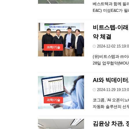
베스트텍과 함께 필리
E&C) 미성E&C가 
비트스텝-이래
약 체결
2024-12-02 15:19:
과학/기술
(유)비트스텝과 ㈜이
28일 업무협약(MOU
AI와 빅데이
2024-11-29 19:13:
코그콤, ‘AI 오픈
과학/기술
자동화 솔루션의 선두
김윤상 차관, 