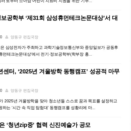
러’로부터 소아암 어린이 치료비 지원을 위한 기부...
℃
정보공학부 ‘제31회 삼성휴먼테크논문대상’서 대
℃
00
양동규 편집국장
은 삼성전자가 주최하고 과학기술정보통신부와 중앙일보가 공동후
성휴먼테크논문대상’에서 전기·정보공학부(학부장 홍...
터, ‘2025년 겨울방학 동행캠프’ 성공적 마무
00
양동규 편집국장
 2025년 겨울방학을 맞아 청소년들 스스로 꿈과 목표를 설정하고
하는 ‘시간 속 직업 탐험대’ 동행캠프를 성황리에 마...
 ‘청년zip중’ 협력 신진예술가 공모