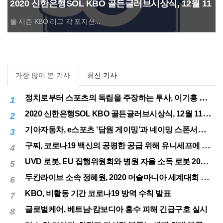
2020 신한은행SOL KBO 골든글러브시상식, 12월 11
일(금) 시행
올 시즌 KBO 리그 각 포지션...
가장 많이 본 기사
최신 기사
정치로부터 스포츠의 독립을 주장하는 투사, 이기흥 대한체육회장 연임 성공
1
2020 신한은행SOL KBO 골든글러브시상식, 12월 11일(금) 시행
2
기아자동차, e스포츠 ‘담원 게이밍’과 네이밍 스폰서십 체결
3
구찌, 코로나19 백신의 공평한 공급 위해 유니세프에 50만달러 기부
4
UVD 로봇, EU 집행위원회와 병원 자율 소독 로봇 200대 공급 계약
5
두칸라이브 소속 정혜원, 2020 머슬마니아 세계대회 우승
6
KBO, 비활동 기간 코로나19 방역 수칙 발표
7
글로벌케어, 베트남·캄보디아 홍수 피해 긴급구호 실시
8