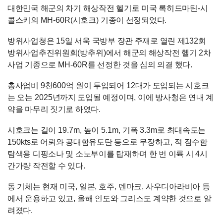
대한민국 해군의 차기 해상작전 헬기로 미국 록히드마틴
-
시
콜스키의
MH-60R(
시호크
)
기종이 선정되었다
.
방위사업청은
15
일 서욱 국방부 장관 주재로 열린 제
132
회
방위사업추진위원회
(
방추위
)
에서 해군의 해상작전 헬기
2
차
사업 기종으로
MH-60R
를 선정한 것을 심의 의결 했다
.
총사업비
9
천
600
억 원이 투입되어
12
대가 도입되는 시호크
는 오는
2025
년까지 도입될 예정이며
,
이에 방사청은 연내 계
약을 마무리 짓기로 하였다
.
시호크는 길이
19.7m,
높이
5.1m,
기폭
3.3m
로 최대속도는
150kts
로 어뢰와 공대함유도탄 등으로 무장하고
,
적 잠수함
탐색용 디핑소나 및 소노부이를 탑재하며 한 번 이륙 시
4
시
간가량 작전할 수 있다
.
동 기체는 현재 미국
,
일본
,
호주
,
덴마크
,
사우디아라비아 등
에서 운용하고 있고
,
올해 인도와 그리스도 계약한 것으로 알
려졌다
.