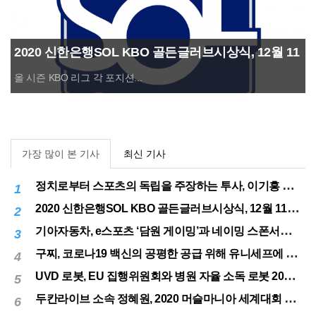
2020 신한은행SOL KBO 골든글러브시상식, 12월 11
일(금) 시행
올 시즌 KBO 리그 각 포지션...
가장 많이 본 기사
최신 기사
정치로부터 스포츠의 독립을 주장하는 투사, 이기흥 대한체육회장 연임 성공
1
2020 신한은행SOL KBO 골든글러브시상식, 12월 11일(금) 시행
2
기아자동차, e스포츠 ‘담원 게이밍’과 네이밍 스폰서십 체결
3
구찌, 코로나19 백신의 공평한 공급 위해 유니세프에 50만달러 기부
4
UVD 로봇, EU 집행위원회와 병원 자율 소독 로봇 200대 공급 계약
5
두칸라이브 소속 정혜원, 2020 머슬마니아 세계대회 우승
6