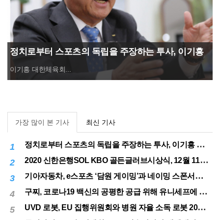
정치로부터 스포츠의 독립을 주장하는 투사, 이기흥
대한체육회장 연임 성공
이기흥 대한체육회...
가장 많이 본 기사
최신 기사
정치로부터 스포츠의 독립을 주장하는 투사, 이기흥 대한체육회장 연임 성공
1
2020 신한은행SOL KBO 골든글러브시상식, 12월 11일(금) 시행
2
기아자동차, e스포츠 ‘담원 게이밍’과 네이밍 스폰서십 체결
3
구찌, 코로나19 백신의 공평한 공급 위해 유니세프에 50만달러 기부
4
UVD 로봇, EU 집행위원회와 병원 자율 소독 로봇 200대 공급 계약
5