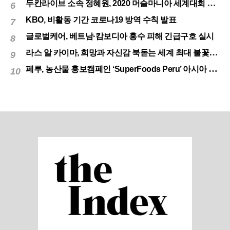
두칸라이브 소속 정혜원, 2020 머슬마니아 세계대회 우승
6
KBO, 비활동 기간 코로나19 방역 수칙 발표
7
글로벌케어, 베트남·캄보디아 홍수 피해 긴급구호 실시
8
라스 알 카이마, 희망과 자신감 북돋는 세계 최대 불꽃놀이
9
페루, 농산물 홍보캠페인 ‘SuperFoods Peru’ 아시아 진출개척
10