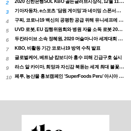
2020 신한은행SOL KBO 골든글러브시상식, 12월 11일(금) 시행
2
기아자동차, e스포츠 ‘담원 게이밍’과 네이밍 스폰서십 체결
3
구찌, 코로나19 백신의 공평한 공급 위해 유니세프에 50만달러 기부
4
UVD 로봇, EU 집행위원회와 병원 자율 소독 로봇 200대 공급 계약
5
두칸라이브 소속 정혜원, 2020 머슬마니아 세계대회 우승
6
KBO, 비활동 기간 코로나19 방역 수칙 발표
7
글로벌케어, 베트남·캄보디아 홍수 피해 긴급구호 실시
8
라스 알 카이마, 희망과 자신감 북돋는 세계 최대 불꽃놀이
9
페루, 농산물 홍보캠페인 ‘SuperFoods Peru’ 아시아 진출개척
10