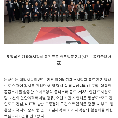
유정복 인천광역시장이 옹진군을 연두방문했다(사진 : 웅진군청 제
공)
문군수는 역점사업이었던, 인천 아이바다패스사업과 북도면 지방상
수도 연결에 감사를 전하면서, 백령 대형 쾌속카페리선 도입, 영흥면
공공부지를 활용한 스마트양식 클러스터 공모, 제2차 인천 도시철도
망 노선의 연안여객터미널 경유, 오랜 기간 지연돼온 장봉도~모도 간
연도교 건설, 대표적 상습 교통정체 구간으로 꼽혀온 정왕~대부도~영
흥선의 국지도 승격 등 인구소멸지역 해소와 지역경제 활성화를 위한
핵심과제 5건을 건의했다.