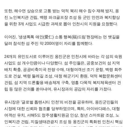
또한, 해수면 상승으로 고통 받는 덕적 북리 해수 침수 재해 방지, 옹
진 노인복지관 건립, 백령 파크골프장 조성 등 군민 안전과 복지향상
을 위한 3개 사업도 시급한 과제로 뽑아 인천시의 지원을 요청했다.
이어진, '생생톡톡 애인(愛仁) 소통 행복(福)드림'현장에는 먼 뱃길을
달려 참석한 섬 주민 약 200여명이 자리를 함께했다.
24개의 유인도서로 이루어진 옹진군은 인천시에 바라는 각 섬의 숙원
사업도 섬 개수만큼이나 다양했다. 섬 주민들은, 공중보건의 섬 지역
배치 확충, 공공비축미곡 전량 수매, 대형여객선 조기 운항, 백령 회주
도로 건설, 백령 둘레길 조성, 대청 해군기지 환원, 덕적 복합문화센터
건립, 섬 지역 드론활용 배송체계 구축, 영흥 다목적 복지체육센터 건
립 등 많은 건의를 쏟아내며, 유시장과의 공감의 자리를 가졌다.
유시장은 '글로벌 톱텐시티 인천'의 비전을 공유하며, 옹진군민들의
시정에 대한 신뢰와 협조를 당부하였으며, 특히, 아이바다패스, 대형
여객선 유치, 서해5도 정주생활지원금 인상, 청년 스마트팜 조성, 노
인복지관 건립, 지질생태관광지 조성 등 옹진군의 특화된 인천시 핵심