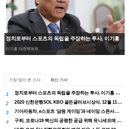
정치로부터 스포츠의 독립을 주장하는 투사, 이기흥
대한체육회장 연임 성공
이기흥 대한체육회...
가장 많이 본 기사
최신 기사
정치로부터 스포츠의 독립을 주장하는 투사, 이기흥 대한체육회장 연임 성공
1
2020 신한은행SOL KBO 골든글러브시상식, 12월 11일(금) 시행
2
기아자동차, e스포츠 ‘담원 게이밍’과 네이밍 스폰서십 체결
3
구찌, 코로나19 백신의 공평한 공급 위해 유니세프에 50만달러 기부
4