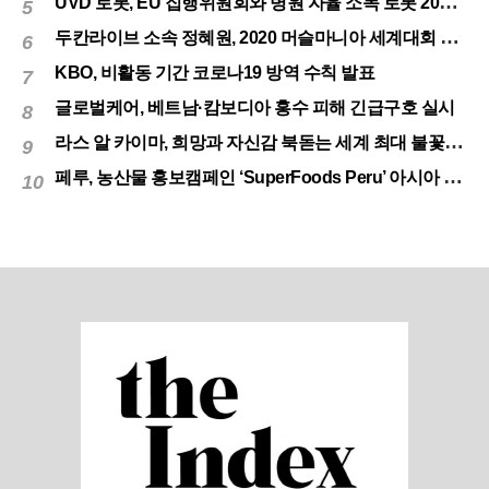
UVD 로봇, EU 집행위원회와 병원 자율 소독 로봇 200대 공급 계약
5
두칸라이브 소속 정혜원, 2020 머슬마니아 세계대회 우승
6
KBO, 비활동 기간 코로나19 방역 수칙 발표
7
글로벌케어, 베트남·캄보디아 홍수 피해 긴급구호 실시
8
라스 알 카이마, 희망과 자신감 북돋는 세계 최대 불꽃놀이
9
페루, 농산물 홍보캠페인 ‘SuperFoods Peru’ 아시아 진출개척
10