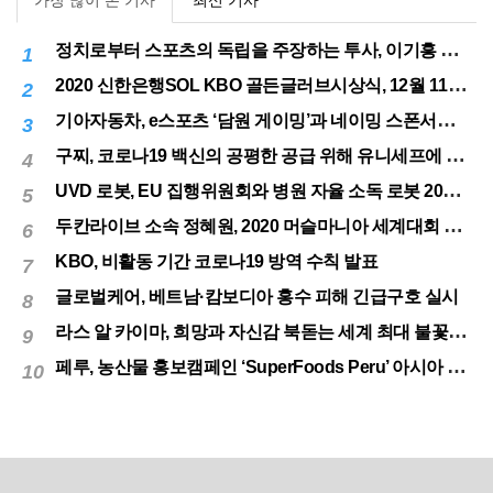
정치로부터 스포츠의 독립을 주장하는 투사, 이기흥 대한체육회장 연임 성공
1
2020 신한은행SOL KBO 골든글러브시상식, 12월 11일(금) 시행
2
기아자동차, e스포츠 ‘담원 게이밍’과 네이밍 스폰서십 체결
3
구찌, 코로나19 백신의 공평한 공급 위해 유니세프에 50만달러 기부
4
UVD 로봇, EU 집행위원회와 병원 자율 소독 로봇 200대 공급 계약
5
두칸라이브 소속 정혜원, 2020 머슬마니아 세계대회 우승
6
KBO, 비활동 기간 코로나19 방역 수칙 발표
7
글로벌케어, 베트남·캄보디아 홍수 피해 긴급구호 실시
8
라스 알 카이마, 희망과 자신감 북돋는 세계 최대 불꽃놀이
9
페루, 농산물 홍보캠페인 ‘SuperFoods Peru’ 아시아 진출개척
10